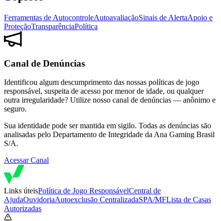
Ferramentas de Autocontrole
Autoavaliação
Sinais de Alerta
Apoio e
Proteção
Transparência
Política
Canal de Denúncias
Identificou algum descumprimento das nossas políticas de jogo
responsável, suspeita de acesso por menor de idade, ou qualquer
outra irregularidade? Utilize nosso canal de denúncias — anônimo e
seguro.
Sua identidade pode ser mantida em sigilo. Todas as denúncias são
analisadas pelo Departamento de Integridade da
Ana Gaming Brasil
S/A
.
Acessar Canal
Links úteis
Política de Jogo Responsável
Central de
Ajuda
Ouvidoria
Autoexclusão Centralizada
SPA/MF
Lista de Casas
Autorizadas